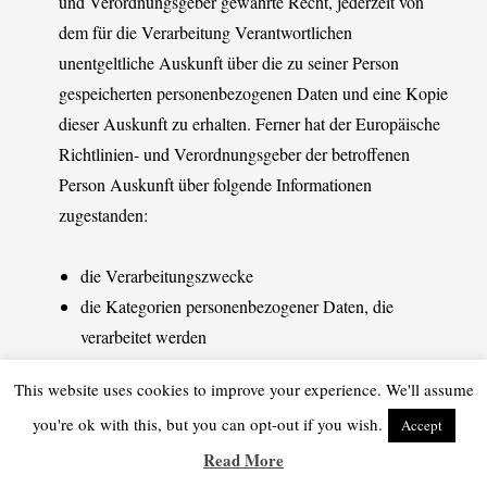
und Verordnungsgeber gewährte Recht, jederzeit von
dem für die Verarbeitung Verantwortlichen
unentgeltliche Auskunft über die zu seiner Person
gespeicherten personenbezogenen Daten und eine Kopie
dieser Auskunft zu erhalten. Ferner hat der Europäische
Richtlinien- und Verordnungsgeber der betroffenen
Person Auskunft über folgende Informationen
zugestanden:
die Verarbeitungszwecke
die Kategorien personenbezogener Daten, die
verarbeitet werden
die Empfänger oder Kategorien von Empfängern,
This website uses cookies to improve your experience. We'll assume
gegenüber denen die personenbezogenen Daten
you're ok with this, but you can opt-out if you wish.
Accept
offengelegt worden sind oder noch offengelegt
werden, insbesondere bei Empfängern in Drittländern
Read More