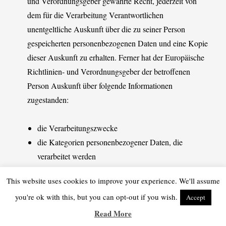
und Verordnungsgeber gewährte Recht, jederzeit von
dem für die Verarbeitung Verantwortlichen
unentgeltliche Auskunft über die zu seiner Person
gespeicherten personenbezogenen Daten und eine Kopie
dieser Auskunft zu erhalten. Ferner hat der Europäische
Richtlinien- und Verordnungsgeber der betroffenen
Person Auskunft über folgende Informationen
zugestanden:
die Verarbeitungszwecke
die Kategorien personenbezogener Daten, die
verarbeitet werden
die Empfänger oder Kategorien von Empfängern,
This website uses cookies to improve your experience. We'll assume
gegenüber denen die personenbezogenen Daten
you're ok with this, but you can opt-out if you wish.
Accept
offengelegt worden sind oder noch offengelegt
werden, insbesondere bei Empfängern in Drittländern
Read More