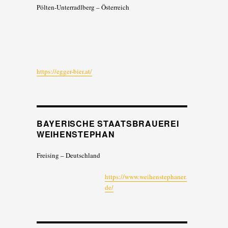
Pölten-Unterradlberg – Österreich
https://egger-bier.at/
BAYERISCHE STAATSBRAUEREI
WEIHENSTEPHAN
Freising – Deutschland
https://www.weihenstephaner.
de/