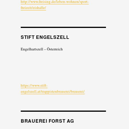
http://www.freising.de/leben-wohnen/sport-
freizeit/eishalle/
STIFT ENGELSZELL
Engelhartszell – Österreich
https://www.stift-
engelszell.at/trappistenbrauerei/brauerei/
BRAUEREI FORST AG