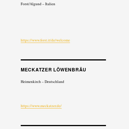
Forst/Algund – Italien
https://www.forst.it/de/welcome
MECKATZER LÖWENBRÄU
Heimenkirch – Deutschland
https://www.meckatzer.de/