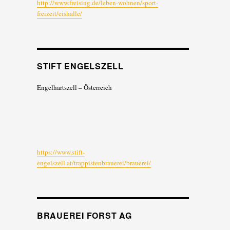
http://www.freising.de/leben-wohnen/sport-
freizeit/eishalle/
STIFT ENGELSZELL
Engelhartszell – Österreich
https://www.stift-
engelszell.at/trappistenbrauerei/brauerei/
BRAUEREI FORST AG