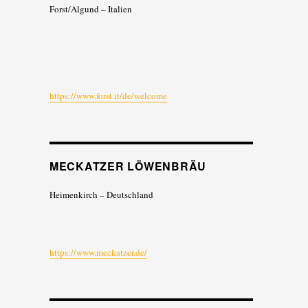
Forst/Algund – Italien
https://www.forst.it/de/welcome
MECKATZER LÖWENBRÄU
Heimenkirch – Deutschland
https://www.meckatzer.de/