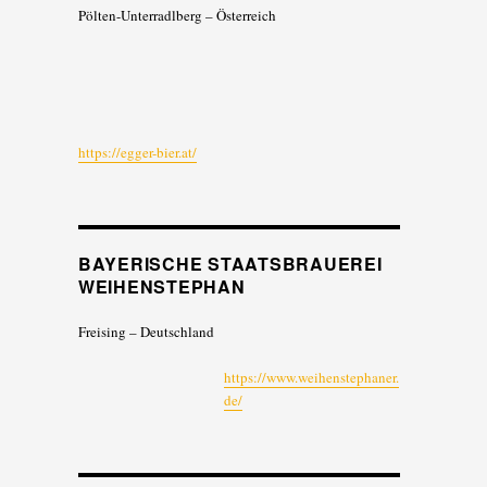
Pölten-Unterradlberg – Österreich
https://egger-bier.at/
BAYERISCHE STAATSBRAUEREI
WEIHENSTEPHAN
Freising – Deutschland
https://www.weihenstephaner.
de/