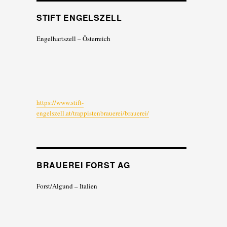
STIFT ENGELSZELL
Engelhartszell – Österreich
https://www.stift-
engelszell.at/trappistenbrauerei/brauerei/
BRAUEREI FORST AG
Forst/Algund – Italien