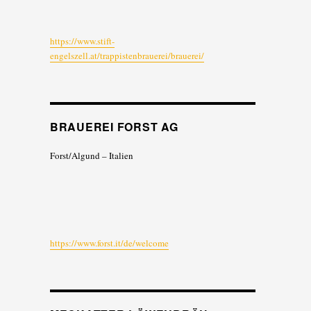
https://www.stift-
engelszell.at/trappistenbrauerei/brauerei/
BRAUEREI FORST AG
Forst/Algund – Italien
https://www.forst.it/de/welcome