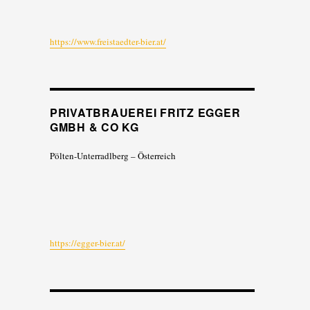
https://www.freistaedter-bier.at/
PRIVATBRAUEREI FRITZ EGGER
GMBH & CO KG
Pölten-Unterradlberg – Österreich
https://egger-bier.at/