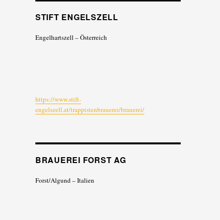
STIFT ENGELSZELL
Engelhartszell – Österreich
https://www.stift-
engelszell.at/trappistenbrauerei/brauerei/
BRAUEREI FORST AG
Forst/Algund – Italien